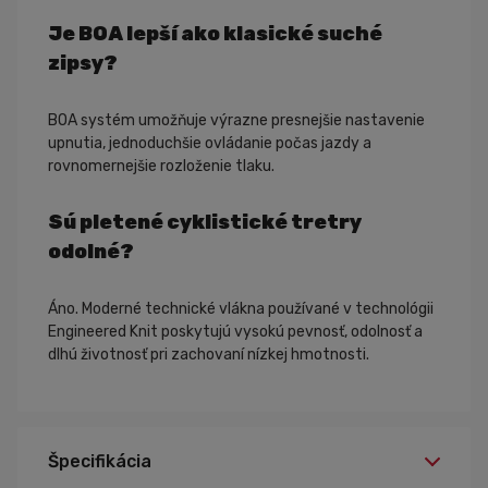
Je BOA lepší ako klasické suché
zipsy?
BOA systém umožňuje výrazne presnejšie nastavenie
upnutia, jednoduchšie ovládanie počas jazdy a
rovnomernejšie rozloženie tlaku.
Sú pletené cyklistické tretry
odolné?
Áno. Moderné technické vlákna používané v technológii
Engineered Knit poskytujú vysokú pevnosť, odolnosť a
dlhú životnosť pri zachovaní nízkej hmotnosti.
Špecifikácia