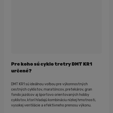
Pre koho sú cyklo tretry DMT KR1
určené?
DMT KR1 sú ideálnou voľbou pre výkonnostných
cestných cyklistov, maratóncov, pretekárov, gran
fondo jazdcov aj športovo orientovaných hobby
cyklistov, ktorí hľadajú kombináciu nízkej hmotnosti,
vysokej ventilácie a efektívneho prenosu výkonu.