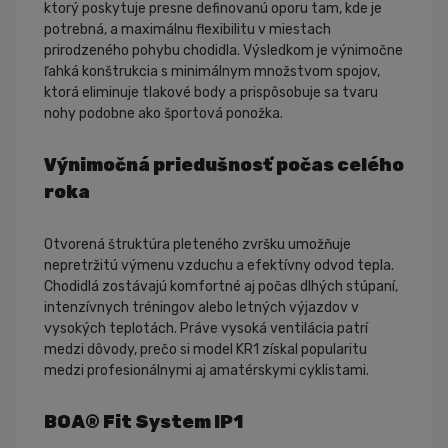
ktorý poskytuje presne definovanú oporu tam, kde je
potrebná, a maximálnu flexibilitu v miestach
prirodzeného pohybu chodidla. Výsledkom je výnimočne
ľahká konštrukcia s minimálnym množstvom spojov,
ktorá eliminuje tlakové body a prispôsobuje sa tvaru
nohy podobne ako športová ponožka.
Výnimočná priedušnosť počas celého
roka
Otvorená štruktúra pleteného zvršku umožňuje
nepretržitú výmenu vzduchu a efektívny odvod tepla.
Chodidlá zostávajú komfortné aj počas dlhých stúpaní,
intenzívnych tréningov alebo letných výjazdov v
vysokých teplotách. Práve vysoká ventilácia patrí
medzi dôvody, prečo si model KR1 získal popularitu
medzi profesionálnymi aj amatérskymi cyklistami.
BOA® Fit System IP1