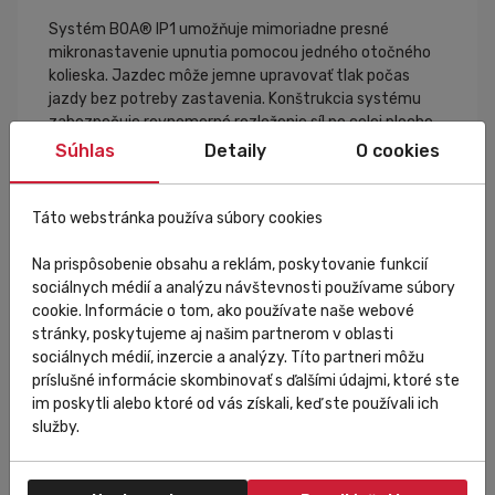
Systém BOA® IP1 umožňuje mimoriadne presné
mikronastavenie upnutia pomocou jedného otočného
kolieska. Jazdec môže jemne upravovať tlak počas
jazdy bez potreby zastavenia. Konštrukcia systému
zabezpečuje rovnomerné rozloženie síl po celej ploche
chodidla, čo zvyšuje komfort a stabilitu pri vysokom
Súhlas
Detaily
O cookies
výkone.
Táto webstránka používa súbory cookies
Anatomická karbónová podrážka
Na prispôsobenie obsahu a reklám, poskytovanie funkcií
Podrážka bola navrhnutá s dôrazom na maximálnu
sociálnych médií a analýzu návštevnosti používame súbory
efektivitu šliapania. Anatomický tvar podporuje
cookie. Informácie o tom, ako používate naše webové
prirodzené postavenie chodidla a pomáha rovnomerne
stránky, poskytujeme aj našim partnerom v oblasti
rozkladať tlak počas celej fázy záberu. Karbónová
sociálnych médií, inzercie a analýzy. Títo partneri môžu
konštrukcia zabezpečuje vysokú torznú tuhosť,
príslušné informácie skombinovať s ďalšími údajmi, ktoré ste
minimálne energetické straty a okamžitý prenos
im poskytli alebo ktoré od vás získali, keď ste používali ich
výkonu do pedálov.
služby.
Integrované oporné pásy