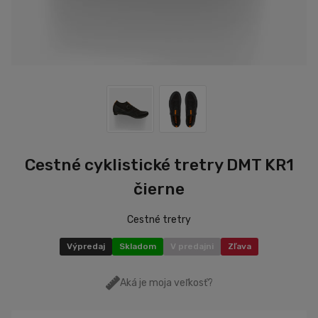
Cestné cyklistické tretry DMT KR1
čierne
Cestné tretry
Výpredaj
Skladom
V predajni
Zľava
Aká je moja veľkosť?