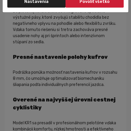
Nastavenia
Povoliť všetko
Do pletenej konštrukcie sú integrované špeciálne
výstužné pásy, ktoré zvyšujú stabilitu chodidla bez
negatívneho vplyvu na pohodlie alebo flexibilitu zvršku.
Vďaka tomuto riešeniu si tretra zachováva presné
usadenie nohy aj pri šprintoch alebo intenzívnom
stúpaní zo sedla.
Presné nastavenie polohy kufrov
Podrážka ponúka možnosť nastavenia kufrov v rozsahu
8 mm, čo umožňuje optimalizovať biomechaniku
šliapania podľa individuálnych preferencií jazdca.
Overené na najvyššej úrovni cestnej
cyklistiky
Model KR1 sa presadil v profesionálnom pelotóne vďaka
kombinácii komfortu, nízkej hmotnosti a efektívneho