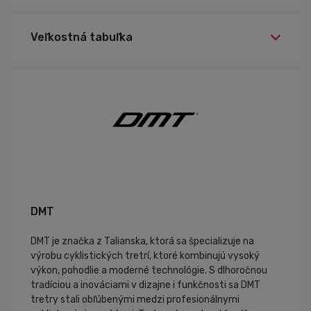
44,5, 42, 43, 44,5, 44
Veľkosť:
Veľkostná tabuľka
čierna
Farba:
DMT
DMT je značka z Talianska, ktorá sa špecializuje na
výrobu cyklistických tretrí, ktoré kombinujú vysoký
výkon, pohodlie a moderné technológie. S dlhoročnou
tradíciou a inováciami v dizajne i funkčnosti sa DMT
tretry stali obľúbenými medzi profesionálnymi