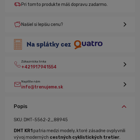
Pri tomto produkte máš dopravu zadarmo.
Našiel si lepšiu cenu?
Zákaznícka linka
+421917941554
Napíšte nám
info@trenujeme.sk
Popis
SKU: DMT-5562-2_88945
DMT KR1
patria medzi modely, ktoré zásadne ovplyvnili
vývoj moderných
cestných cyklistických tretier
.