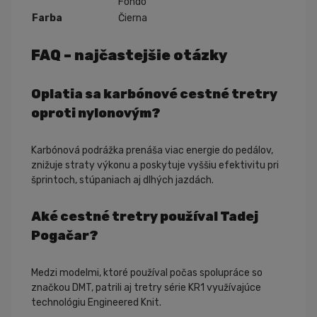
Fondo
Farba
Čierna
FAQ – najčastejšie otázky
Oplatia sa karbónové cestné tretry
oproti nylonovým?
Karbónová podrážka prenáša viac energie do pedálov,
znižuje straty výkonu a poskytuje vyššiu efektivitu pri
šprintoch, stúpaniach aj dlhých jazdách.
Aké cestné tretry používal Tadej
Pogačar?
Medzi modelmi, ktoré používal počas spolupráce so
značkou DMT, patrili aj tretry série KR1 využívajúce
technológiu Engineered Knit.