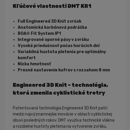
Kľúčové vlastnosti DMT KR1
Full Engineered 3D Knit zvršok
Anatomická karbónová podrážka
BOA® Fit System IP1
Integrované oporné pásy v zvršku
Vysoká priedušnosť počas horúcich dní
Variabilná hustota pletenia pre optimálny
komfort
Nízka hmotnosť
Presné nastavenie kufrov s rozsahom 8 mm
Engineered 3D Knit – technológia,
ktorá zmenila cyklistické tretry
Patentovaná technológia Engineered 3D Knit patrí
medzi najvýznamnejšie inovácie v oblasti cyklistickej
obuvi posledných rokov. DMT využíva technické vlákna
a rozdielne hustoty pletenia na vytvorenie zvršku,