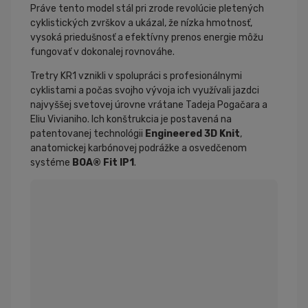
Práve tento model stál pri zrode revolúcie pletených
cyklistických zvrškov a ukázal, že nízka hmotnosť,
vysoká priedušnosť a efektívny prenos energie môžu
fungovať v dokonalej rovnováhe.
Tretry KR1 vznikli v spolupráci s profesionálnymi
cyklistami a počas svojho vývoja ich využívali jazdci
najvyššej svetovej úrovne vrátane Tadeja Pogačara a
Eliu Vivianiho. Ich konštrukcia je postavená na
patentovanej technológii
Engineered 3D Knit
,
anatomickej karbónovej podrážke a osvedčenom
systéme
BOA® Fit IP1
.