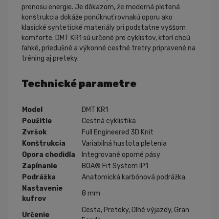
prenosu energie. Je dôkazom, že moderná pletená
konštrukcia dokáže ponúknuť rovnakú oporu ako
klasické syntetické materiály pri podstatne vyššom
komforte. DMT KR1 sú určené pre cyklistov, ktorí chcú
ľahké, priedušné a výkonné cestné tretry pripravené na
tréning aj preteky.
Technické parametre
Model
DMT KR1
Použitie
Cestná cyklistika
Zvršok
Full Engineered 3D Knit
Konštrukcia
Variabilná hustota pletenia
Opora chodidla
Integrované oporné pásy
Zapínanie
BOA® Fit System IP1
Podrážka
Anatomická karbónová podrážka
Nastavenie
8 mm
kufrov
Cesta, Preteky, Dlhé výjazdy, Gran
Určenie