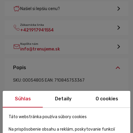
Našiel si lepšiu cenu?
Zákaznícka linka
+421917941554
Napíšte nám
info@trenujeme.sk
Popis
SKU: 00054805
EAN: 710845753367
Súhlas
Detaily
O cookies
Táto webstránka používa súbory cookies
Špecifikácia
Na prispôsobenie obsahu a reklám, poskytovanie funkcií