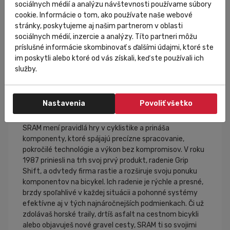
sociálnych médií a analýzu návštevnosti používame súbory
cookie. Informácie o tom, ako používate naše webové
stránky, poskytujeme aj našim partnerom v oblasti
sociálnych médií, inzercie a analýzy. Títo partneri môžu
príslušné informácie skombinovať s ďalšími údajmi, ktoré ste
im poskytli alebo ktoré od vás získali, keď ste používali ich
služby.
Nastavenia
Povoliť všetko
SRAM
SRAM mení pravidlá hry v cyklistike a prináša
komponenty, ktoré spájajú precízne spracovanie,
pokročilé technológie a výkon bez kompromisov. V roku
1987 priniesli na trh svoj prvý produkt, radenie Grip
Shift, a odvtedy firma rastie a rozširuje svoju ponuku
komponentov na bicykel. Ich radenie je rýchle a presné,
brzdy spoľahlivé v každej situácii a pohonné systémy
efektívne aj v tých najnáročnejších podmienkach. Či už
zdolávaš horské traily, drtíš asfalt na cestnom bicykli
alebo objavuješ nové gravel cesty, SRAM ti so svojimi