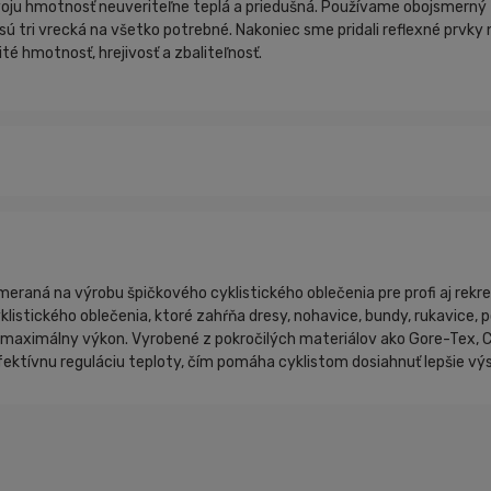
 svoju hmotnosť neuveriteľne teplá a priedušná. Používame obojsmern
 sú tri vrecká na všetko potrebné. Nakoniec sme pridali reflexné prvky
té hmotnosť, hrejivosť a zbaliteľnosť.
eraná na výrobu špičkového cyklistického oblečenia pre profi aj rekre
cyklistického oblečenia, ktoré zahŕňa dresy, nohavice, bundy, rukavice,
maximálny výkon. Vyrobené z pokročilých materiálov ako Gore-Tex, Ca
fektívnu reguláciu teploty, čím pomáha cyklistom dosiahnuť lepšie v