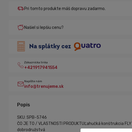
Pri tomto produkte máš dopravu zadarmo.
Našiel si lepšiu cenu?
Zákaznícka linka
+421917941554
Napíšte nám
info@trenujeme.sk
Popis
SKU: SPB-5746
ČO JE TO / VLASTNOSTI PRODUKTUĽahučká konštrukcia FLY s i
dobrodružstvá