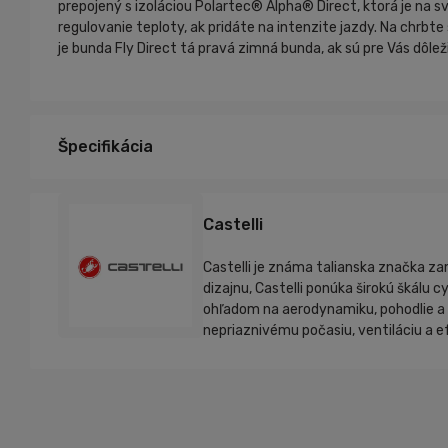
prepojený s izoláciou Polartec® Alpha® Direct, ktorá je na
regulovanie teploty, ak pridáte na intenzite jazdy. Na chrbte
je bunda Fly Direct tá pravá zimná bunda, ak sú pre Vás dôleži
Špecifikácia
Castelli
Castelli je známa talianska značka zam
dizajnu, Castelli ponúka širokú škálu 
ohľadom na aerodynamiku, pohodlie a 
nepriaznivému počasiu, ventiláciu a e