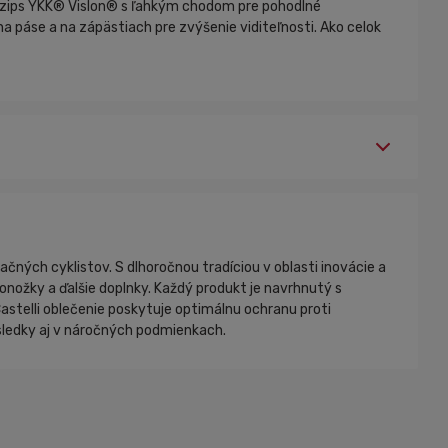
ý zips YKK® Vislon® s ľahkým chodom pre pohodlné
 na páse a na zápästiach pre zvýšenie viditeľnosti. Ako celok
ačných cyklistov. S dlhoročnou tradíciou v oblasti inovácie a
 ponožky a ďalšie doplnky. Každý produkt je navrhnutý s
stelli oblečenie poskytuje optimálnu ochranu proti
ýsledky aj v náročných podmienkach.