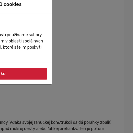
O cookies
álny objem
nosti používame súbory
m v oblasti sociálnych
, ktoré ste im poskytli
tko
y. Vďaka svojej ľahučkej konštrukcii sa dá poľahky zbaliť
rípad mokrej cesty alebo ľahkej prehánky. Ten je potom