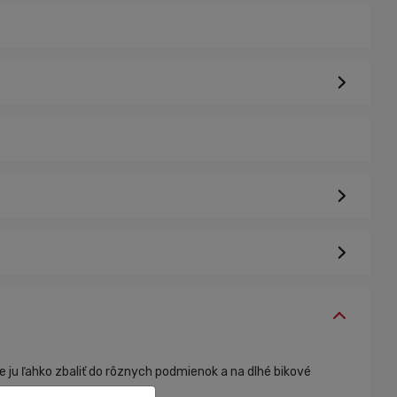
u ľahko zbaliť do rôznych podmienok a na dlhé bikové