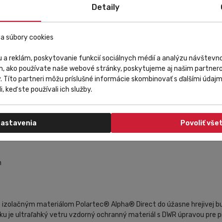
Detaily
a ochranou
vouIzolácia Polartec® Alpha® Direct pre maximálne pohodlie a minim
a súbory cookies
 a reklám, poskytovanie funkcií sociálnych médií a analýzu návštev
m, ako používate naše webové stránky, poskytujeme aj našim partnero
y. Títo partneri môžu príslušné informácie skombinovať s ďalšími údajmi
i, keď ste používali ich služby.
astavenia
Povoliť vše
n
 izolačným materiálom Polartec® Alpha® Direct do úžasne hrejivej bund
ku je ultraľahký vetru vzdorný ochranný materiál s DWR úpravou pre p