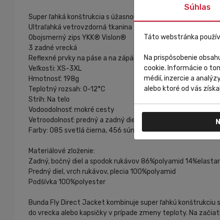
Súhlas
Super ľahká konštrukcia s úžasnou skladnosťou, hrejivosťou 
Ultraľahká vetrovzdorná tkanina z mikro vlákien s DWR úpra
Táto webstránka použív
Obojsmerný zips YKK® Vislon®
3 zadné vrecká
Na prispôsobenie obsahu
Reflexné prvky na páse a na zápästí pre zvýšenú viditeľnosť
cookie. Informácie o to
Veľkosti: XS-3XL
médií, inzercie a analýz
Hmotnosť: 198g
alebo ktoré od vás získal
Teplotný rozsah: 0-12°C
Strih: Na telo
Vodoodolnosť: mokré cesty
Vetroodolnosť: predný a zadný diel
N
Farby: 085 svetlá čierna, 456 súmračná modrá
Materiálové zloženie:
Zadný, bočný diel a spodok rukávov 86%polyamid 14%elasta
Predný diel, vrch rukávov, plecia 100%polyamid
Podšívka 100%polyester
Bunda Fly Direct Jacket kombinuje super ľahkú konštrukciu s
do vrecka alebo kapsičky v prípade zmeny teploty. Na začiat