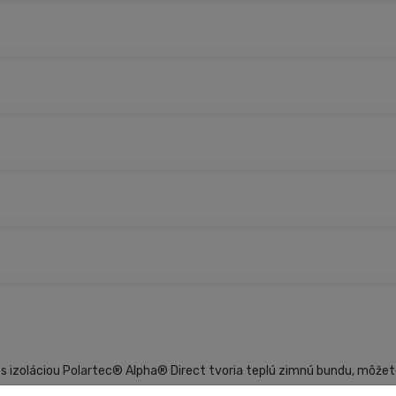
zoláciou Polartec® Alpha® Direct tvoria teplú zimnú bundu, môžete j