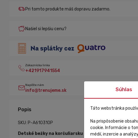
Pri tomto produkte máš dopravu zadarmo.
Našiel si lepšiu cenu?
Zákaznícka linka
+421917941554
Napíšte nám
Súhlas
info@trenujeme.sk
Táto webstránka použív
Popis
Na prispôsobenie obsahu
SKU: P-A610310P
cookie. Informácie o to
Detské bežky na korčuliarsku techniku Peltonen SUP
médií, inzercie a analýz