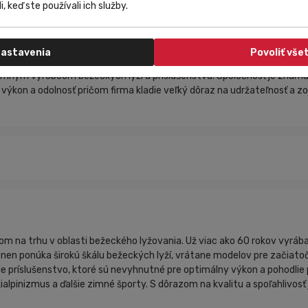
e. Profil Universal s pretekárskou sklznicou funguje skvele vo väčšin
i, keď ste používali ich služby.
astavenia
Povoliť vše
namným výrobcom bežeckých lyží a príslušenstva. Spoločnosť je známa 
e výkon a odolnosť pričom firma kladie veľký dôraz na udržateľnosť a 
drom na trhu v oblasti bežeckého lyžovania. Už viac ako 60 rokov vyráb
en ponúka širokú škálu bežeckých lyží, vrátane modelov pre začiatoč
lšie príslušenstvo, ktoré sú nevyhnutné pre optimálny výkon a pohodlie
ialpinizmus a ďalšie zimné športy. S dôrazom na kvalitu a spoľahlivosť