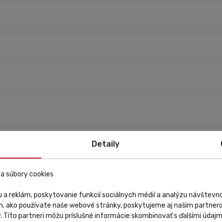
Detaily
a súbory cookies
 a reklám, poskytovanie funkcií sociálnych médií a analýzu návštev
m, ako používate naše webové stránky, poskytujeme aj našim partnero
RA C LW
sú natoľko kvalitné, že môžu byť použité aj v pretekoch Sveto
y. Títo partneri môžu príslušné informácie skombinovať s ďalšími údajmi