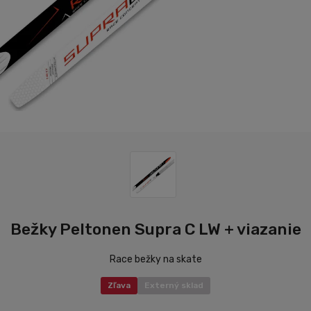
Bežky Peltonen Supra C LW + viazanie
Race bežky na skate
Zľava
Externý sklad