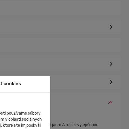
O cookies
nosti používame súbory
m v oblasti sociálnych
vého pohára. Nízkoprofilové jadro Aircell s vylepšenou
, ktoré ste im poskytli