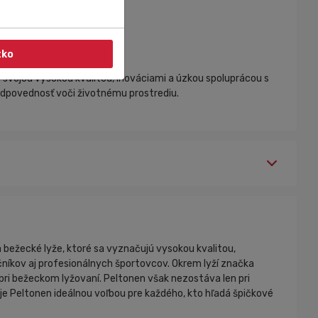
e snehových podmienok.
tko
svojou vysokou kvalitou, inováciami a úzkou spoluprácou s
zodpovednosť voči životnému prostrediu.
a bežecké lyže, ktoré sa vyznačujú vysokou kvalitou,
níkov aj profesionálnych športovcov. Okrem lyží značka
 pri bežeckom lyžovaní. Peltonen však nezostáva len pri
 je Peltonen ideálnou voľbou pre každého, kto hľadá špičkové