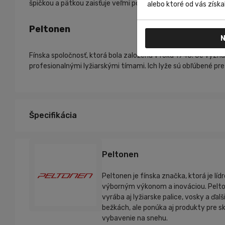
špičkou a pätkou zaisťuje veľmi pohodlné a stabilné lyžovani
alebo ktoré od vás získal
Peltonen
N
Fínska spoločnosť, ktorá bola založená v roku 1945. Je výz
profesionalnými lyžiarskými tímami. Ich lyže sú obľúbené pr
Špecifikácia
Peltonen
Peltonen je fínska značka, ktorá je lí
výborným výkonom a inováciou. Pelton
vyrába aj lyžiarske palice, vosky a ďa
bežkách, ale ponúka aj produkty pre sk
vybavenie na snehu.