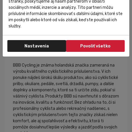
stránky, poskytujeme aj našim partnerom v oblasti
sociálnych médií, inzercie a analýzy. Títo partneri môžu
príslušné informácie skombinovať s ďalšími údajmi, ktoré ste
im poskytli alebo ktoré od vás získali, keď ste používali ich
služby.
Nastavenia
Povoliť všetko
BBB Cycling
BBB Cycling je známa holandská značka zameraná na
výrobu kvalitného cyklistického príslušenstva. V ich
ponuke nájdeš širokú škálu produktov, ako sú cyklistické
prilby, okuliare, pedále, svetlá, držadlá, pumpy, a ďalšie
doplnky a komponenty, ktoré sa ti určite zídu, pokiaľ si
vášnivý cyklista. Produkty BBB sú navrhnuté s dôrazom
na inovácie, kvalitu a funkčnosť. Bez ohľadu na to, či si
profesionálny cyklista alebo rekreačný nadšenec, s
cyklistickým príslušenstvom tejto značky získaš nielen
komfort, ale aj spoľahlivosť a efektivitu, ktorá ti
pomôže dosiahnuť lepšie výsledky a jazdiť podľa svojich