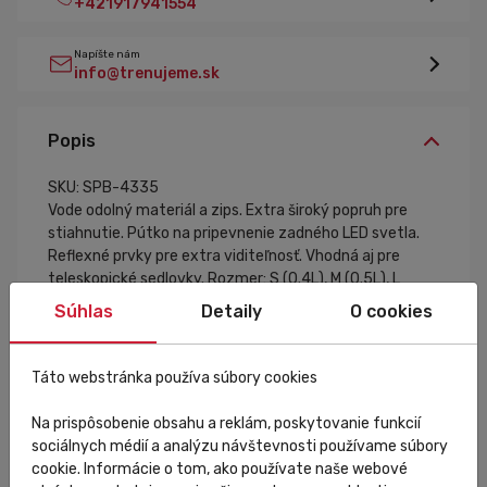
+421917941554
Napíšte nám
info@trenujeme.sk
Popis
SKU: SPB-4335
Vode odolný materiál a zips. Extra široký popruh pre
stiahnutie. Pútko na pripevnenie zadného LED svetla.
Reflexné prvky pre extra viditeľnosť. Vhodná aj pre
teleskopické sedlovky. Rozmer: S (0.4L), M (0.5L), L
(0.75L). Farba: šedá.
Súhlas
Detaily
O cookies
Táto webstránka používa súbory cookies
Špecifikácia
Na prispôsobenie obsahu a reklám, poskytovanie funkcií
sociálnych médií a analýzu návštevnosti používame súbory
cookie. Informácie o tom, ako používate naše webové