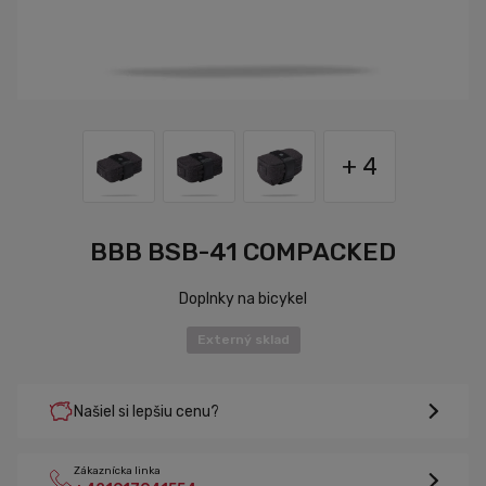
+ 4
BBB BSB-41 COMPACKED
Doplnky na bicykel
Externý sklad
Našiel si lepšiu cenu?
Zákaznícka linka