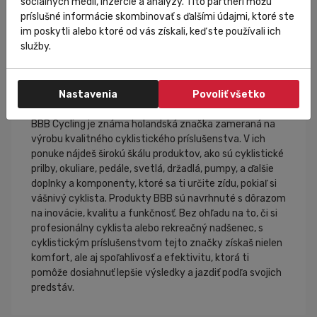
sociálnych médií, inzercie a analýzy. Títo partneri môžu
príslušné informácie skombinovať s ďalšími údajmi, ktoré ste
im poskytli alebo ktoré od vás získali, keď ste používali ich
služby.
BBB Cycling
Nastavenia
Povoliť všetko
BBB Cycling je známa holandská značka zameraná na
výrobu kvalitného cyklistického príslušenstva. V ich
ponuke nájdeš širokú škálu produktov, ako sú cyklistické
prilby, okuliare, pedále, svetlá, držadlá, pumpy, a ďalšie
doplnky a komponenty, ktoré sa ti určite zídu, pokiaľ si
vášnivý cyklista. Produkty BBB sú navrhnuté s dôrazom
na inovácie, kvalitu a funkčnosť. Bez ohľadu na to, či si
profesionálny cyklista alebo rekreačný nadšenec, s
cyklistickým príslušenstvom tejto značky získaš nielen
komfort, ale aj spoľahlivosť a efektivitu, ktorá ti
pomôže dosiahnuť lepšie výsledky a jazdiť podľa svojich
predstáv.