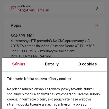
Napíšte nám
info@trenujeme.sk
Popis
SKU: SPB-1404
4-ramenný MTB prevodník.Na CNC opracovaný z AL
7075 T6.Kompatibilné so Shimano Deore XT FC-M785
und SLX FC-M675 stredovými zloženiami
2x10.BCD/rozteč: 64 mm.
Súhlas
Detaily
O cookies
Táto webstránka používa súbory cookies
Špecifikácia
Na prispôsobenie obsahu a reklám, poskytovanie funkcií
sociálnych médií a analýzu návštevnosti používame súbory
cookie. Informácie o tom, ako používate naše webové
stránky, poskytujeme aj našim partnerom v oblasti