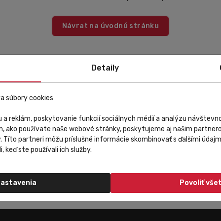
Návrat na úvodnú stránku
Detaily
a súbory cookies
 a reklám, poskytovanie funkcií sociálnych médií a analýzu návštev
m, ako používate naše webové stránky, poskytujeme aj našim partnero
y. Títo partneri môžu príslušné informácie skombinovať s ďalšími údajmi
i, keď ste používali ich služby.
astavenia
Povoliť vše