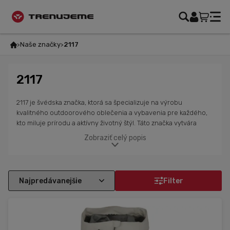
Naše značky
2117
2117
2117 je švédska značka, ktorá sa špecializuje na výrobu
kvalitného outdoorového oblečenia a vybavenia pre každého,
kto miluje prírodu a aktívny životný štýl. Táto značka vytvára
funkčné, komfortné a štýlové produkty vhodné pre rôzne
Zobraziť celý popis
outdoorové aktivity, od turistiky po zimné športy. S dôrazom na
udržateľnosť a inováciu prináša 2117 moderné materiály a
technológie, ktoré zaručujú ochranu pred nepriaznivými
poveternostnými podmienkami a dlhodobú trvanlivosť.
Filter
Produkty tejto značky sú ideálne pre každého, kto si cení kvalitu
a pohodlie pri dobrodružstvách v prírode.