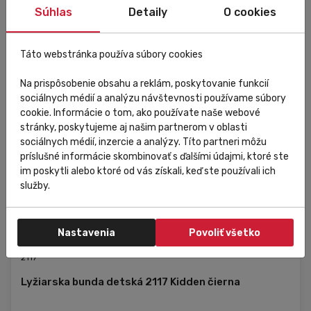
Súhlas
Detaily
O cookies
Táto webstránka používa súbory cookies
Na prispôsobenie obsahu a reklám, poskytovanie funkcií
sociálnych médií a analýzu návštevnosti používame súbory
cookie. Informácie o tom, ako používate naše webové
stránky, poskytujeme aj našim partnerom v oblasti
sociálnych médií, inzercie a analýzy. Títo partneri môžu
príslušné informácie skombinovať s ďalšími údajmi, ktoré ste
im poskytli alebo ktoré od vás získali, keď ste používali ich
služby.
Nastavenia
Povoliť všetko
Skladom
V predajni
Zľava
2117
Lyžiarska bunda detská 2117 Kidden čierna