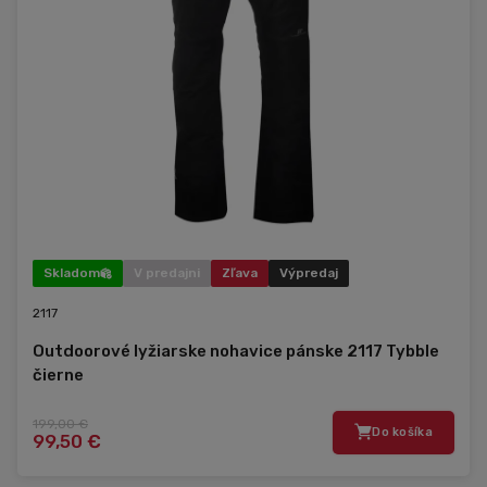
Skladom
V predajni
Zľava
Výpredaj
2117
Outdoorové lyžiarske nohavice pánske 2117 Tybble
čierne
199,00 €
Do košíka
99,50 €