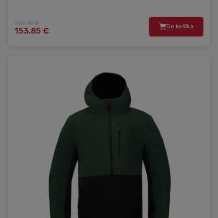
307,70 €
Do košíka
153,85 €