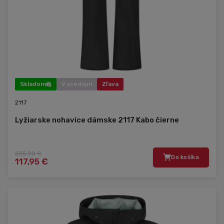
Skladom
V predajni
Zľava
2117
Lyžiarske nohavice dámske 2117 Kabo čierne
235,90 €
Do košíka
117,95 €