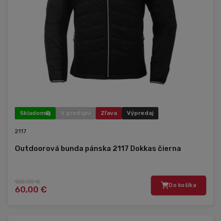
Skladom
V predajni
Zľava
Výpredaj
2117
Outdoorová bunda pánska 2117 Dokkas čierna
120,00 €
Do košíka
60,00 €