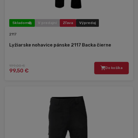
Skladom
V predajni
Zľava
Výpredaj
2117
Lyžiarske nohavice pánske 2117 Backa čierne
199,00 €
Do košíka
99,50 €