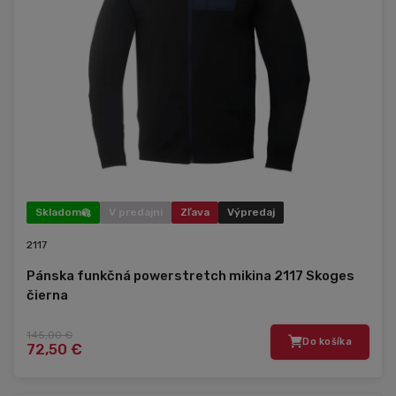
Skladom
V predajni
Zľava
Výpredaj
2117
Pánska funkčná powerstretch mikina 2117 Skoges
čierna
145,00 €
Do košíka
72,50 €