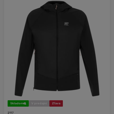
Skladom
V predajni
Zľava
2117