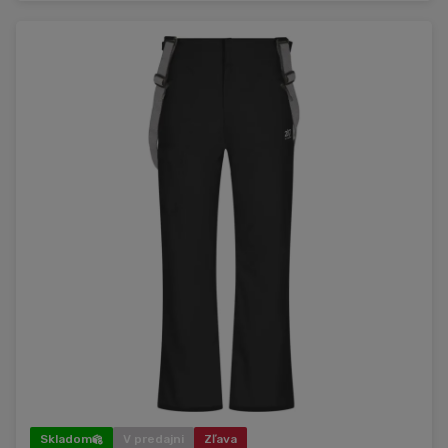
Skladom
V predajni
Zľava