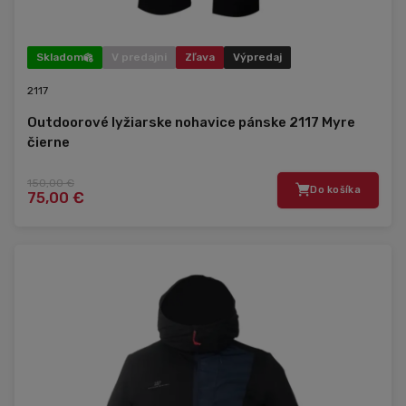
Skladom
V predajni
Zľava
Výpredaj
2117
Outdoorové lyžiarske nohavice pánske 2117 Myre
čierne
150,00 €
Do košíka
75,00 €