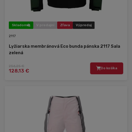
Skladom
V predajni
Zľava
Výpredaj
2117
Lyžiarska membránová Eco bunda pánska 2117 Sala
zelená
256,25 €
Do košíka
128,13 €