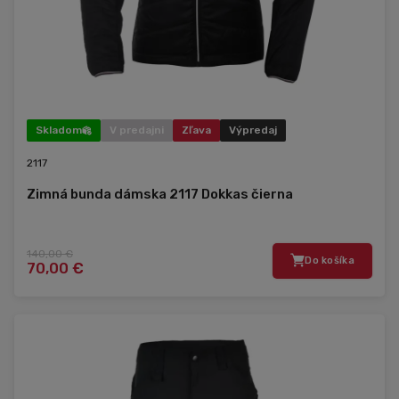
Skladom
V predajni
Zľava
Výpredaj
2117
Zimná bunda dámska 2117 Dokkas čierna
140,00 €
Do košíka
70,00 €