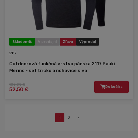
Skladom
V predajni
Zľava
Výpredaj
2117
Outdoorová funkčná vrstva pánska 2117 Pauki
Merino - set tričko a nohavice sivá
105,00 €
Do košíka
52,50 €
1
2
›