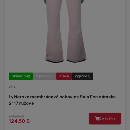
Skladom
V predajni
Zľava
Výpredaj
2117
Lyžiarske membránové nohavice Sala Eco dámske
2117 ružové
249,00 €
Do košíka
124,50 €