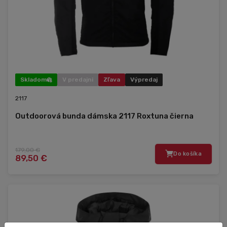
Skladom
V predajni
Zľava
Výpredaj
2117
Outdoorová bunda dámska 2117 Roxtuna čierna
179,00 €
Do košíka
89,50 €