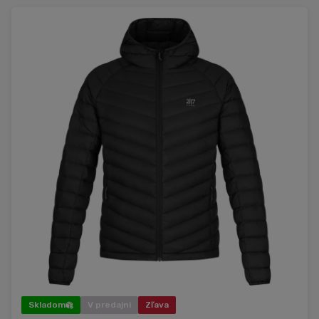
Skladom
V predajni
Zľava