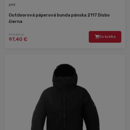
2117
Outdoorová páperová bunda pánska 2117 Disbo
čierna
194,80 €
Do košíka
97,40 €