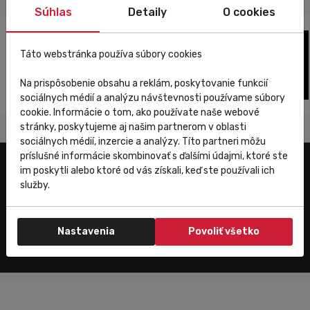
Súhlas
Detaily
O cookies
Táto webstránka používa súbory cookies
Na prispôsobenie obsahu a reklám, poskytovanie funkcií
sociálnych médií a analýzu návštevnosti používame súbory
cookie. Informácie o tom, ako používate naše webové
stránky, poskytujeme aj našim partnerom v oblasti
sociálnych médií, inzercie a analýzy. Títo partneri môžu
príslušné informácie skombinovať s ďalšími údajmi, ktoré ste
im poskytli alebo ktoré od vás získali, keď ste používali ich
Užitočné odkazy
služby.
E-shop
Trenujeme
Nastavenia
Povoliť všetko
Zákaznícky servis