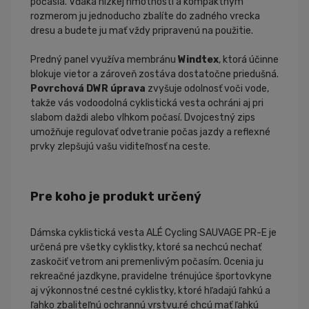
počasia. Vďaka nízkej hmotnosti a kompaktným
rozmerom ju jednoducho zbalíte do zadného vrecka
dresu a budete ju mať vždy pripravenú na použitie.
Predný panel využíva membránu
Windtex
, ktorá účinne
blokuje vietor a zároveň zostáva dostatočne priedušná.
Povrchová DWR úprava
zvyšuje odolnosť voči vode,
takže vás vodoodolná cyklistická vesta ochráni aj pri
slabom daždi alebo vlhkom počasí. Dvojcestný zips
umožňuje regulovať odvetranie počas jazdy a reflexné
prvky zlepšujú vašu viditeľnosť na ceste.
Pre koho je produkt určený
Dámska cyklistická vesta ALÉ Cycling SAUVAGE PR-E je
určená pre všetky cyklistky, ktoré sa nechcú nechať
zaskočiť vetrom ani premenlivým počasím. Ocenia ju
rekreačné jazdkyne, pravidelne trénujúce športovkyne
aj výkonnostné cestné cyklistky, ktoré hľadajú ľahkú a
ľahko zbaliteľnú ochrannú vrstvu.ré chcú mať ľahkú