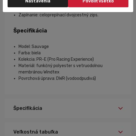
Nastavenia
Povoliť všetko
Bezpečnostné prvky: reflexné detaily.
Odporúčaný teplotný rozsah: približne 10 – 25 °C.
Zapínanie: celoprepínací dvojcestný zips.
Špecifikácia
Model: Sauvage
Farba: biela
Kolekcia: PR-E (Pro Racing Experience)
Materiál: funkčný polyester s vetruodolnou
membránou Windtex
Povrchová úprava: DWR (vodoodpudivá)
Špecifikácia
Veľkostná tabuľka