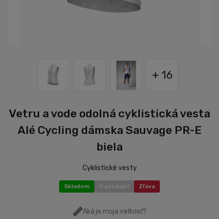
+ 16
Vetru a vode odolná cyklistická vesta
Alé Cycling dámska Sauvage PR-E
biela
Cyklistické vesty
Skladom
V predajni
Zľava
Aká je moja veľkosť?