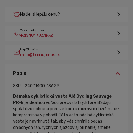
Našiel si lepšiu cenu?
Zákaznícka linka
+421917941554
Napíšte nám
info@trenujeme.sk
Popis
SKU: L24071400-18629
Dámska cyklistická vesta Alé Cycling Sauvage
PR-E
je ideálnou voľbou pre cyklistky, ktoré hľadajú
spoľahlivú ochranu pred vetrom a miernym dažďom bez
kompromisov v pohodlí. Táto vetruodolná cyklistická
vesta je navrhnutá tak, aby vás chránila počas
chladných rán, rýchlych zjazdov aj pri náhlej zmene