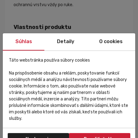
ochrannú vrstvu vždy po ruke.
Vlastnosti produktu
Súhlas
Detaily
O cookies
Vetruodolná membrána Windtex chráni pred
studeným vetrom.
Vodoodpudivá DWR úprava pomáha odolávať
Táto webstránka používa súbory cookies
slabému dažďu.
Vysoká priedušnosť pre komfort počas intenzívnej
Na prispôsobenie obsahu a reklám, poskytovanie funkcií
jazdy.
sociálnych médií a analýzu návštevnosti používame súbory
Ultraľahká konštrukcia nezaťažuje počas výkonu.
cookie. Informácie o tom, ako používate naše webové
výborne zbaliteľná – zmestí sa do vrecka
stránky, poskytujeme aj našim partnerom v oblasti
cyklistického dresu.
sociálnych médií, inzercie a analýzy. Títo partneri môžu
Dvojcestný zips umožňuje jednoduchú reguláciu
príslušné informácie skombinovať s ďalšími údajmi, ktoré ste
ventilácie.
im poskytli alebo ktoré od vás získali, keď ste používali ich
Reflexné prvky zvyšujú bezpečnosť pri zníženej
služby.
viditeľnosti.
Športový dámsky strih zabezpečuje pohodlné
usadenie na tele.