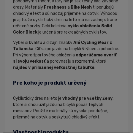
pohodlným strihom, ktorý nie je tak tesný ako závodné
dresy. Materiály
Freshness
a
Bike Mesh
ti ponúkajú
chladivý efekt a sú naozaj príjemné na dotyk. Výhodou
je aj to, že cyklistický dres na leto má na zadnej strane
reflexné prvky. Celá kolekcia
cyklo oblečenia Solid
Color Block
je určená pre rekreačných cyklistov.
Vyber si kvalitu a dizajn značky
Alé Cycling Wear z
Talianska
. Cíť sa pri jazde na bicykli štýlovo a pohodlne.
Pri výbere športového oblečenia
odporúčame overiť
si svoju veľkosť
a porovnať ju s rozmermi, ktoré
nájdeš v priloženej veľkostnej tabuľke
.
Pre koho je produkt určený
Cyklistický dres na leto je
vhodný pre všetky ženy
,
ktoré si chcú užiť jazdu na bicykli počas teplých
mesiacov. Použité materiály sú vysoko priedušné,
príjemné na dotyk a poskytujú chladivý efekt.
Vlastnosti produktu