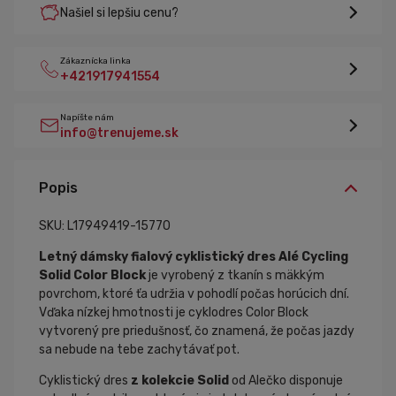
Našiel si lepšiu cenu?
Zákaznícka linka
+421917941554
Napíšte nám
info@trenujeme.sk
Popis
SKU: L17949419-15770
Letný dámsky fialový cyklistický dres
Alé Cycling
Solid Color Block
je vyrobený z tkanín s mäkkým
povrchom, ktoré ťa udržia v pohodlí počas horúcich dní.
Vďaka nízkej hmotnosti je cyklodres Color Block
vytvorený pre priedušnosť, čo znamená, že počas jazdy
sa nebude na tebe zachytávať pot.
Cyklistický dres
z kolekcie Solid
od Alečko disponuje