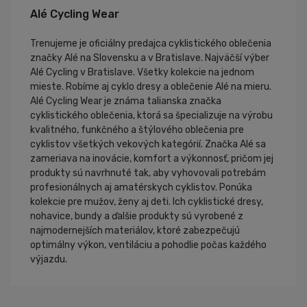
Alé Cycling Wear
Trenujeme je oficiálny predajca cyklistického oblečenia
značky Alé na Slovensku a v Bratislave. Najväčší výber
Alé Cycling v Bratislave. Všetky kolekcie na jednom
mieste. Robíme aj cyklo dresy a oblečenie Alé na mieru.
Alé Cycling Wear je známa talianska značka
cyklistického oblečenia, ktorá sa špecializuje na výrobu
kvalitného, funkčného a štýlového oblečenia pre
cyklistov všetkých vekových kategórií. Značka Alé sa
zameriava na inovácie, komfort a výkonnosť, pričom jej
produkty sú navrhnuté tak, aby vyhovovali potrebám
profesionálnych aj amatérskych cyklistov. Ponúka
kolekcie pre mužov, ženy aj deti. Ich cyklistické dresy,
nohavice, bundy a ďalšie produkty sú vyrobené z
najmodernejších materiálov, ktoré zabezpečujú
optimálny výkon, ventiláciu a pohodlie počas každého
výjazdu.