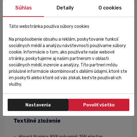
Súhlas
Detaily
O cookies
Vhodné pre teploty
od 18 do 25 °C
.
Ochrana pred slnkom
SPF 50+
.
Táto webstránka používa súbory cookies
Reflexné prvky
na zadnom diele.
Silikónový opasok na spodnej strane dresu.
Na prispôsobenie obsahu a reklám, poskytovanie funkcií
Kvalitný a odolný zips
VISLON® YKK
.
sociálnych médií a analýzu návštevnosti používame súbory
Váha 125 g.
cookie. Informácie o tom, ako používate naše webové
stránky, poskytujeme aj našim partnerom v oblasti
Špecifikácia
sociálnych médií, inzercie a analýzy. Títo partneri môžu
príslušné informácie skombinovať s ďalšími údajmi, ktoré ste
im poskytli alebo ktoré od vás získali, keď ste používali ich
Šport/použitie: cyklistika
služby.
Pohlavie/typ: dámsky
Farba: fialový
Sezóna/obdobie: leto
Nastavenia
Povoliť všetko
Kolekcia: Solid Color Block
Textilné zloženie
Hlavná tkanina: 85% polyamid, 15% elastan