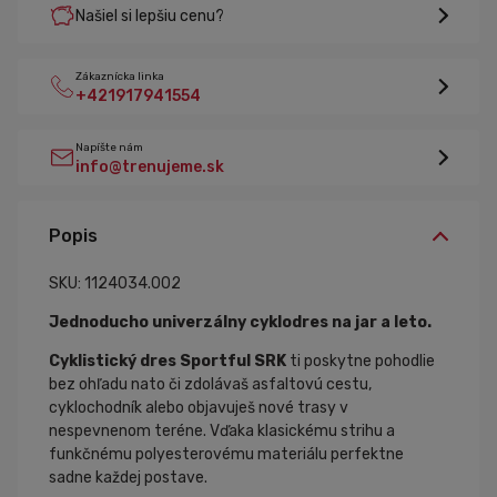
Našiel si lepšiu cenu?
Zákaznícka linka
+421917941554
Napíšte nám
info@trenujeme.sk
Popis
SKU: 1124034.002
Jednoducho univerzálny cyklodres na jar a leto.
Cyklistický dres Sportful SRK
ti poskytne pohodlie
bez ohľadu nato či zdolávaš asfaltovú cestu,
cyklochodník alebo objavuješ nové trasy v
nespevnenom teréne. Vďaka klasickému strihu a
funkčnému polyesterovému materiálu perfektne
sadne každej postave.