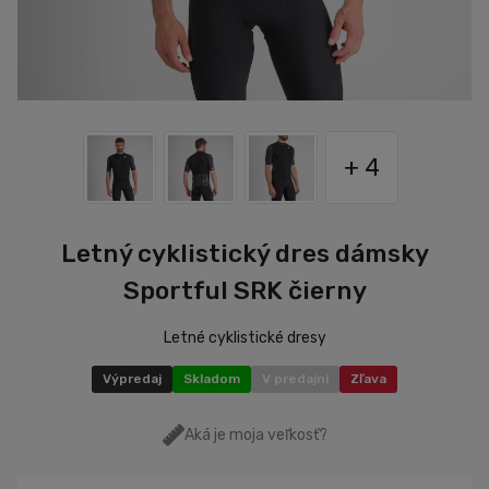
+ 4
Letný cyklistický dres dámsky
Sportful SRK čierny
Letné cyklistické dresy
Výpredaj
Skladom
V predajni
Zľava
Aká je moja veľkosť?