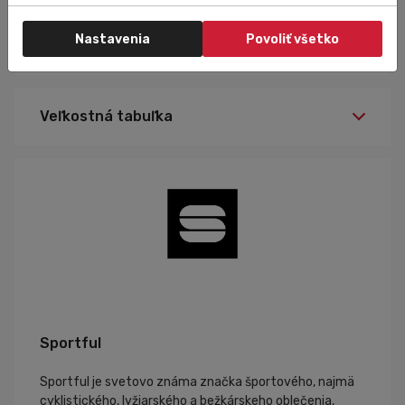
Nastavenia
Povoliť všetko
Špecifikácia
Veľkostná tabuľka
Sportful
Sportful je svetovo známa značka športového, najmä
cyklistického, lyžiarského a bežkárskeho oblečenia,