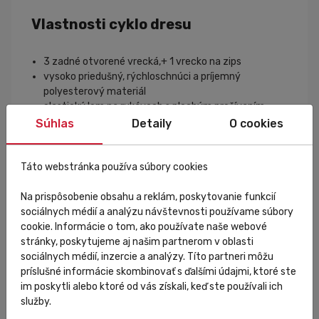
Vlastnosti cyklo dresu
3 zadné otvorené vrecká,+ 1 vrecko na zips
vysoko priedušný, rýchloschnúci a príjemný
polyesterový materiál
elastický lem na rukávoch s plochým prešívaním
celorozopínací zips YKK
Súhlas
Detaily
O cookies
elastický lem v zadnej dolnej časti
Táto webstránka používa súbory cookies
Sportful
Na prispôsobenie obsahu a reklám, poskytovanie funkcií
Taliansky výrobca športového oblečenia (bežecké
sociálnych médií a analýzu návštevnosti používame súbory
lyžovanie,
cyklistika
, outdoor). Pri výrobe používa
cookie. Informácie o tom, ako používate naše webové
inovatívne technológie a kvalitné materiály. S cieľom
stránky, poskytujeme aj našim partnerom v oblasti
dosiahnuť
špičkové cyklooblečenie
spolupracuje
sociálnych médií, inzercie a analýzy. Títo partneri môžu
firma s profesionálnymi
cyklistami
už viac ako 60
príslušné informácie skombinovať s ďalšími údajmi, ktoré ste
rokov.
im poskytli alebo ktoré od vás získali, keď ste používali ich
služby.