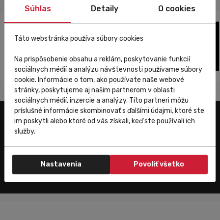
Súhlas
Detaily
O cookies
Táto webstránka používa súbory cookies
Na prispôsobenie obsahu a reklám, poskytovanie funkcií
sociálnych médií a analýzu návštevnosti používame súbory
cookie. Informácie o tom, ako používate naše webové
stránky, poskytujeme aj našim partnerom v oblasti
sociálnych médií, inzercie a analýzy. Títo partneri môžu
príslušné informácie skombinovať s ďalšími údajmi, ktoré ste
im poskytli alebo ktoré od vás získali, keď ste používali ich
Užitočné odkazy
služby.
E-shop
Trenujeme
Nastavenia
Povoliť všetko
Zákaznícky servis