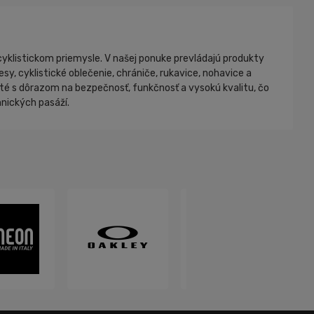
yklistickom priemysle. V našej ponuke prevládajú produkty
resy, cyklistické oblečenie, chrániče, rukavice, nohavice a
uté s dôrazom na bezpečnosť, funkčnosť a vysokú kvalitu, čo
hnických pasáží.