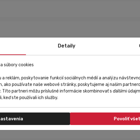
Detaily
a súbory cookies
 a reklám, poskytovanie funkcií sociálnych médií a analýzu návštev
m, ako používate naše webové stránky, poskytujeme aj našim partnero
. Ultra ľahká konštrukcia. Uzatváranie na suchý zips na zápästí. Vent
y. Títo partneri môžu príslušné informácie skombinovať s ďalšími údajmi
Polyester 50%, Nylón 44%, Polyuretán 6%
i, keď ste používali ich služby.
astavenia
Povoliť vše