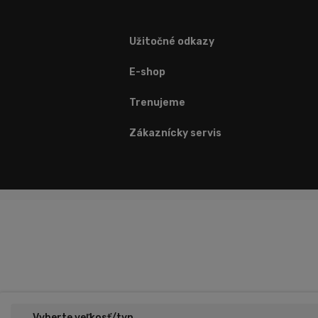
Užitočné odkazy
E-shop
Trenujeme
Zákaznícky servis
Vyberte veľkosť/typ