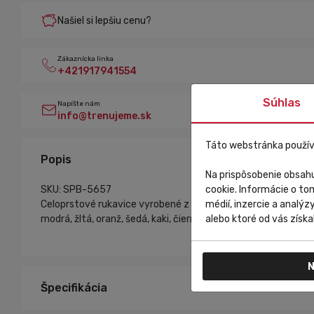
Našiel si lepšiu cenu?
Zákaznícka linka
+421917941554
Súhlas
Napíšte nám
info@trenujeme.sk
Táto webstránka použív
Popis
Na prispôsobenie obsahu
SKU: SPB-5657
cookie. Informácie o to
Celoprstové rukavice vyrobené z 100% syntetických materiálov
médií, inzercie a analýz
modrá, žltá, oranž, šedá, kaki, čiernaMateriálové zloženie: 
alebo ktoré od vás získal
N
Špecifikácia