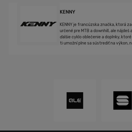
KENNY
KENNY je francúzska značka, ktorá za
určené pre MTB a downhill, ale nájdeš a
ďalšie cyklo oblečenie a doplnky, kto
ti umožní plne sa sústrediť na výkon, 