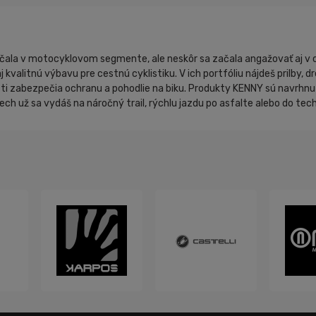
čala v motocyklovom segmente, ale neskôr sa začala angažovať aj v c
j kvalitnú výbavu pre cestnú cyklistiku. V ich portfóliu nájdeš prilby, d
ré ti zabezpečia ochranu a pohodlie na biku. Produkty KENNY sú navrhn
nech už sa vydáš na náročný trail, rýchlu jazdu po asfalte alebo do tec