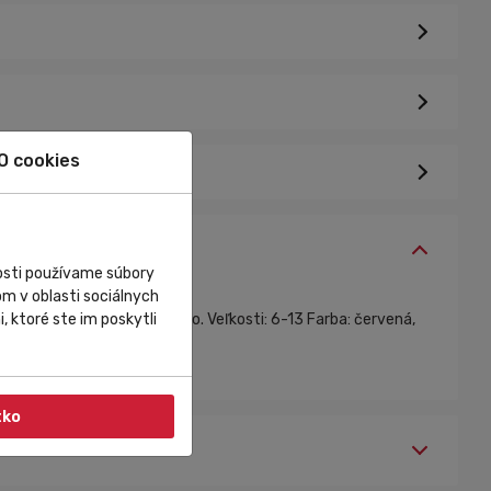
O cookies
nosti používame súbory
m v oblasti sociálnych
ilovaná dlaň z Nano Clarino. Veľkosti: 6-13 Farba: červená,
, ktoré ste im poskytli
tko