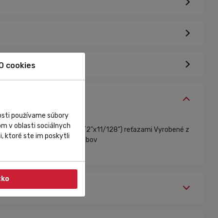
O cookies
nosti používame súbory
m v oblasti sociálnych
2”) a 9-12 rýchlostnými (1/2”x11/128”) reťazami Vyrobené z
, ktoré ste im poskytli
y: 36/38/40/42/44/46/48 zubov
tko