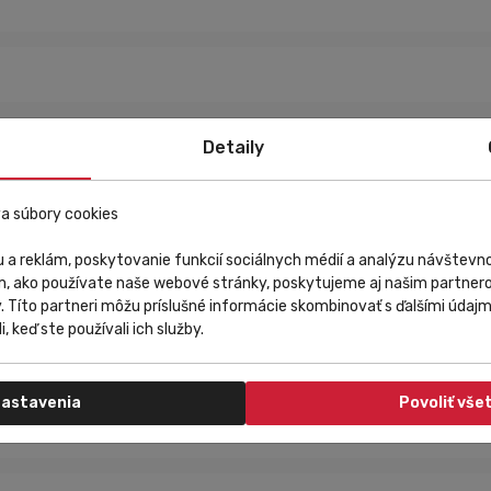
Detaily
a súbory cookies
 a reklám, poskytovanie funkcií sociálnych médií a analýzu návštev
m, ako používate naše webové stránky, poskytujeme aj našim partnero
 pomoci pavúka Kompatibilný so všetkými 1-8 rýchlostnými (1/2”x3/3
y. Títo partneri môžu príslušné informácie skombinovať s ďalšími údajmi
časťou balenia Kompatibilita: BCD 104mm, 4-rammenýdostupné rozmer
i, keď ste používali ich služby.
astavenia
Povoliť vše