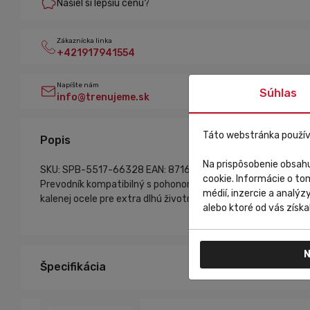
Našiel si lepšiu cenu?
Zákaznícka linka
+421917941554
Napíšte nám
Súhlas
info@trenujeme.sk
Táto webstránka použív
Popis
Na prispôsobenie obsahu
SKU: SPB-5517-66328
EAN: 8716683138108
cookie. Informácie o to
Prevodník kompatibilný s pohonom Bocsh 3 a 4 generácie za
médií, inzercie a analýz
kalenej ocele pre extra dlhú životnosť Skrutky nie sú sú
alebo ktoré od vás získal
N
Špecifikácia
38z
Rozmer: