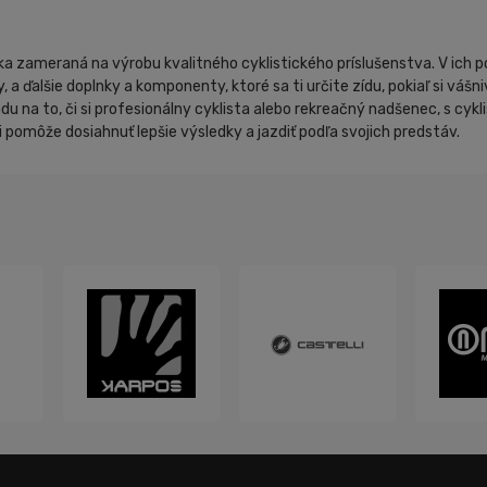
 zameraná na výrobu kvalitného cyklistického príslušenstva. V ich ponu
py, a ďalšie doplnky a komponenty, ktoré sa ti určite zídu, pokiaľ si v
adu na to, či si profesionálny cyklista alebo rekreačný nadšenec, s cy
 ti pomôže dosiahnuť lepšie výsledky a jazdiť podľa svojich predstáv.