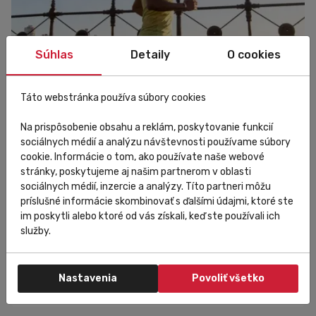
Súhlas
Detaily
O cookies
Táto webstránka používa súbory cookies
Na prispôsobenie obsahu a reklám, poskytovanie funkcií
sociálnych médií a analýzu návštevnosti používame súbory
cookie. Informácie o tom, ako používate naše webové
Šport
stránky, poskytujeme aj našim partnerom v oblasti
Ako začať pravidelne behať a čo pri behu
sociálnych médií, inzercie a analýzy. Títo partneri môžu
príslušné informácie skombinovať s ďalšími údajmi, ktoré ste
dodržiavať
im poskytli alebo ktoré od vás získali, keď ste používali ich
služby.
Ak si doteraz utekal iba pred dažďom alebo na autobus,
pravidelný beh pre teba môže byť výzvou. Nenechaj sa však
odradiť. Poradíme ti, ako začať s behom, nestratiť
motiváciu a dodržať tréningový plán, aby si dosiahol
Nastavenia
Povoliť všetko
viditeľné výsledky. Prečo sa oplatí začať behaťPri pohľade
na bežcov v mestských parkoch si možno povieš, že beh je