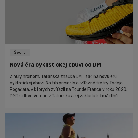
Šport
Nová éra cyklistickej obuvi od DMT
Z nuly hrdinom. Talianska značka DMT začína novú éru
cyklistickej obuvi. Na trh priniesla aj víťazné tretry Tadeja
Pogačara, v ktorých zvíťazil na Tour de France v roku 2020.
DMT sídli vo Verone v Taliansku a jej zakladateľ má dlhú
históriu v oblasti cyklistickej obuvi ešte pred založením
značky v roku 1996. V súčasnosti sa výroba DMT nachádza
v továrni v Bosne a zamestnáva viac ako 1800 ľudí. V
článku sa dočítate:...