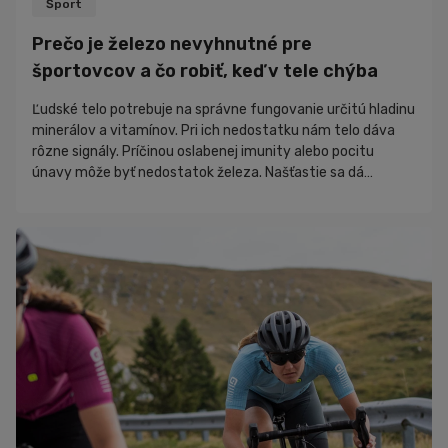
Šport
Prečo je železo nevyhnutné pre
športovcov a čo robiť, keď v tele chýba
Ľudské telo potrebuje na správne fungovanie určitú hladinu
minerálov a vitamínov. Pri ich nedostatku nám telo dáva
rôzne signály. Príčinou oslabenej imunity alebo pocitu
únavy môže byť nedostatok železa. Našťastie sa dá
jednoducho doplniť. Čo sa v článku dočítaš: Čo spôsobuje
nízka hladina železa v krvi Ako doplniť množstvo ž...