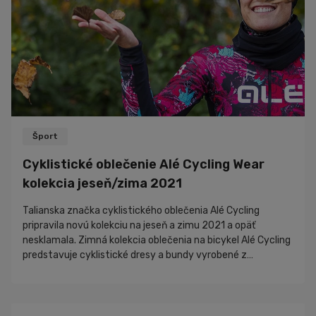
Šport
Cyklistické oblečenie Alé Cycling Wear
kolekcia jeseň/zima 2021
Talianska značka cyklistického oblečenia Alé Cycling
pripravila novú kolekciu na jeseň a zimu 2021 a opäť
nesklamala. Zimná kolekcia oblečenia na bicykel Alé Cycling
predstavuje cyklistické dresy a bundy vyrobené z
funkčných materiálov vhodných do chladného a daždivého
počasia. Cyklistické dresy vynikajú unikátnym dizajnom. Na
svoje si prídu milovníci farieb i čistej elegancie. Pozrite sa
na najnovšie novinky v jednotlivých radoch kolekcie na