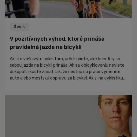
Šport
9 pozitívnych výhod, ktoré prináša
pravidelná jazda na bicykli
Ak ste vášnivým cyklistom, určite viete, aké benefity so
sebou jazda na bicykli prináša. Ak sa k bicyklovaniu neviete
dokopať, skúste začať tak, že cestou do práce vymeníte
auto alebo mestskú dopravu za bicykel. Ak si na cyklistiku
zvyknete, zistíte, aké priaznivé účinky má pre vaše telo aj
myseľ. Vďaka týmto benefitom sa jazda na bicykli stane
neoddeliteľnou súčasťou vášho života. V článku sa dočítate
o týchto výhodách cyklistiky: