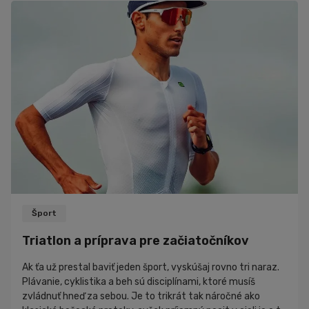
celkom nenáročný šport. Stačí chvíľka voľného času,
pohodlné
Šport
Triatlon a príprava pre začiatočníkov
Ak ťa už prestal baviť jeden šport, vyskúšaj rovno tri naraz.
Plávanie, cyklistika a beh sú disciplínami, ktoré musíš
zvládnuť hneď za sebou. Je to trikrát tak náročné ako