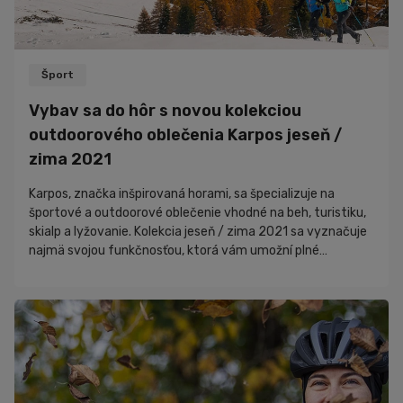
Šport
Vybav sa do hôr s novou kolekciou
outdoorového oblečenia Karpos jeseň /
zima 2021
Karpos, značka inšpirovaná horami, sa špecializuje na
športové a outdoorové oblečenie vhodné na beh, turistiku,
skialp a lyžovanie. Kolekcia jeseň / zima 2021 sa vyznačuje
najmä svojou funkčnosťou, ktorá vám umožní plné
sústredenie na váš tréning, dobrodružstvá a zážitky v
prírode. Vďaka skvelým izolačným, vetruodpudivým a
nepremokavým vlastnostiam vás ochráni pred mrazivým a
nepriaznivým počasím. Poteší vás aj atraktívny vzhľad a
príjemné materiály.