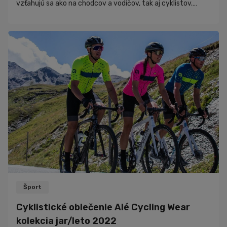
vzťahujú sa ako na chodcov a vodičov, tak aj cyklistov.
Novela zákona by mala cyklistom zabezpečiť viac priestoru
a bezpečnosti na vozovke. Cyklistov čakajú tieto zmeny:
Viac priestoru pre cyklistov pri predchádzaní
Šport
Cyklistické oblečenie Alé Cycling Wear
kolekcia jar/leto 2022