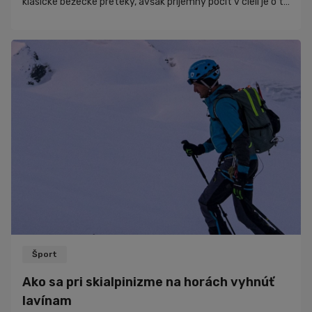
klasické bežecké preteky, avšak príjemný pocit v cieli je o to
lepší a intenzívnejší. Hoci sa to na prvý pohľad môže zdať
zastrašujúce a náročné pre amatéra, nie je to tak. Stačí
vedieť, kde začať. V článku ti ukážeme čo ťa čaká na tvojej
ceste od prvého tréningu...
Šport
Ako sa pri skialpinizme na horách vyhnúť
lavínam