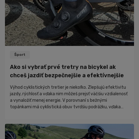
Šport
Ako si vybrať prvé tretry na bicykel ak
chceš jazdiť bezpečnejšie a efektívnejšie
Výhod cyklistických tretier je niekoľko. Zlepšujú efektivitu
jazdy, rýchlosť a vďaka nim môžeš prejsť väčšiu vzdialenosť
a vynaložiť menej energie. V porovnaní s bežnými
topánkami má cyklistická obuv tvrdšiu podrážku, vďaka
ktorej je prenos energie pri pedálovaní efektívnejší.
Samozrejme, pri výbere tretier je dôležité brať ohľad na to,
ako často jazdíš, na akom bicykli, v akom teréne a aký je
tvoj rozpočet. Na čo slúžia tretry a pre koho sú vhodné Ak