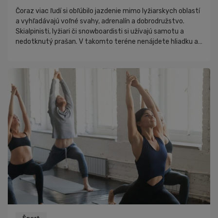
Čoraz viac ľudí si obľúbilo jazdenie mimo lyžiarskych oblastí
a vyhľadávajú voľné svahy, adrenalín a dobrodružstvo.
Skialpinisti, lyžiari či snowboardisti si užívajú samotu a
nedotknutý prašan. V takomto teréne nenájdete hliadku a
nie je kontrolovaný, čo mu pridáva na čare. Aj to má však
svoje riziká. Na voľnom svahu vás môže kedykoľvek
zastihnúť lavína, preto by ste na ňu mali byť dostatočne
pripravení. V článku sa dočítate: