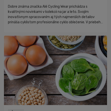
Dobre známa značka Alé Cycling Wear prichádza s
kvalitnými novinkami v kolekcii na jar a leto. Svojím
inovatívnym spracovaním aj tých najmenších detailov
prináša cyklistom profesionálne cyklo oblečenie. V priebehu
rokov priviedla komfort cyklistického oblečenia k
dokonalosti, aby si mohol prekonávať svoje limity.
Tohtoročná kolekcia vstúpila na trh s celosvetovo
obľúbeným fluorescenčným dizajnom. Čo sa v článku
dočítaš: