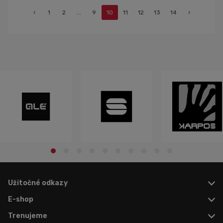
jeseň a zimu 2021 ...
‹
1
2
...
9
10
11
12
13
14
›
Užitočné odkazy
E-shop
Trenujeme