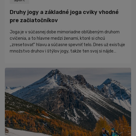
Šport
Druhy jogy a základné joga cviky vhodné
pre začiatočníkov
Joga je v súčasnej dobe mimoriadne obľúbeným druhom
cvičenia, a to hlavne medzi ženami, ktoré si chcú
„zresetovať“ hlavu a súčasne spevniť telo. Dnes už existuje
množstvo druhov i štýlov jogy, takže ten svoj si nájde
skutočne každý. Základom je, aby ťa cvičenie bavilo a
napĺňalo. Vybrať si môžeš na základe náročnosti,
zdravotného stavu, kondície, oblasti a dokonca aj podľa
povahy. V článku sa dočítaš o nasledovných oblas...