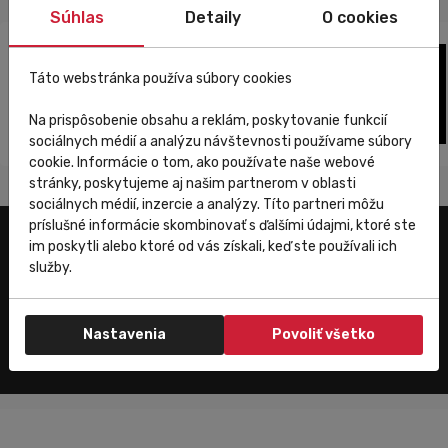
Súhlas
Detaily
O cookies
Táto webstránka používa súbory cookies
Na prispôsobenie obsahu a reklám, poskytovanie funkcií
sociálnych médií a analýzu návštevnosti používame súbory
cookie. Informácie o tom, ako používate naše webové
stránky, poskytujeme aj našim partnerom v oblasti
sociálnych médií, inzercie a analýzy. Títo partneri môžu
príslušné informácie skombinovať s ďalšími údajmi, ktoré ste
im poskytli alebo ktoré od vás získali, keď ste používali ich
Užitočné odkazy
služby.
E-shop
Trenujeme
Nastavenia
Povoliť všetko
Zákaznícky servis