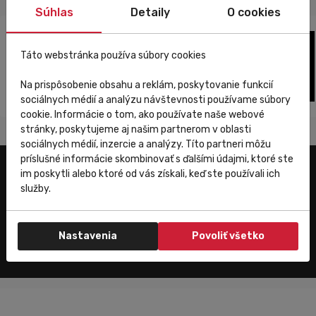
Súhlas
Detaily
O cookies
Táto webstránka používa súbory cookies
Na prispôsobenie obsahu a reklám, poskytovanie funkcií
sociálnych médií a analýzu návštevnosti používame súbory
cookie. Informácie o tom, ako používate naše webové
stránky, poskytujeme aj našim partnerom v oblasti
sociálnych médií, inzercie a analýzy. Títo partneri môžu
príslušné informácie skombinovať s ďalšími údajmi, ktoré ste
im poskytli alebo ktoré od vás získali, keď ste používali ich
Užitočné odkazy
služby.
E-shop
Trenujeme
Nastavenia
Povoliť všetko
Zákaznícky servis