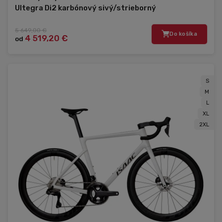
Ultegra Di2 karbónový sivý/strieborný
5 649,00 €
Do košíka
4 519,20 €
od
S
M
L
XL
2XL