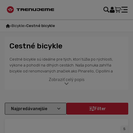
Bicykle
Cestné bicykle
Cestné bicykle
Cestné bicykle sú ideálne pre tých, ktorí túžia po rýchlosti,
výkone a pohodlí na dlhých cestách. Naša ponuka zahŕňa
bicykle od renomovaných značiek ako Pinarello, Cipollini a
Isaac. Tieto bicykle sú navrhnuté so zameraním na
Zobraziť celý popis
aerodynamiku, ľahkosť a pohodlie, čo zaručuje, že sa budeš cítiť
rýchlo a komfortne na každej ceste. Vďaka moderným
materiálom ako karbón a inovatívnym komponentom sa bicykle
prispôsobia tvojim požiadavkám na výkon, či už ide o dlhé
tréningy, preteky alebo len pohodovú jazdu. S cestným
Filter
bicyklom od týchto značiek získaš ideálnu kombináciu sily,
stability a rýchlosti.
S