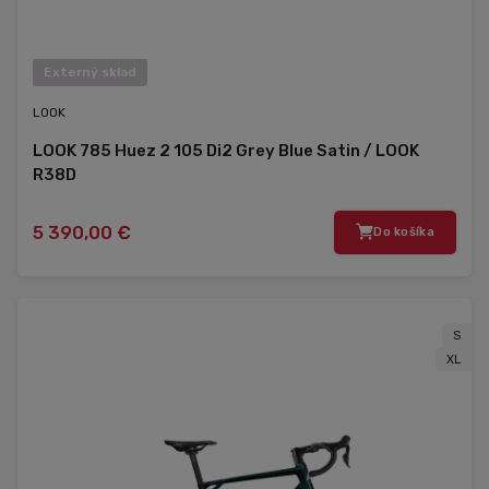
Externý sklad
LOOK
LOOK 785 Huez 2 105 Di2 Grey Blue Satin / LOOK
R38D
5 390,00 €
Do košíka
S
XL