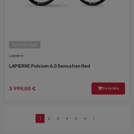
Externý sklad
Lapierre
LAPIERRE Pulsium 6.0 Sensation Red
3 999,00 €
Do košíka
1
2
3
4
5
6
›