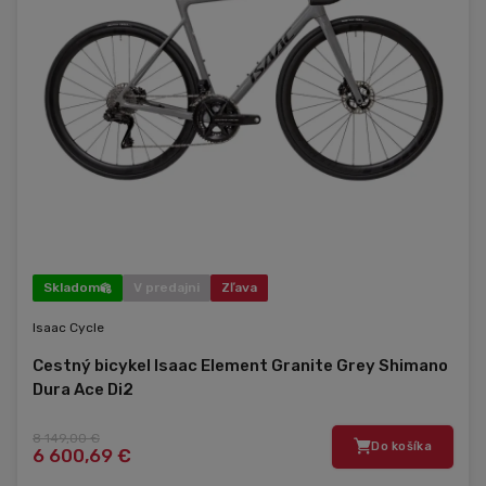
Skladom
V predajni
Zľava
Isaac Cycle
Cestný bicykel Isaac Element Granite Grey Shimano
Dura Ace Di2
8 149,00 €
Do košíka
6 600,69 €