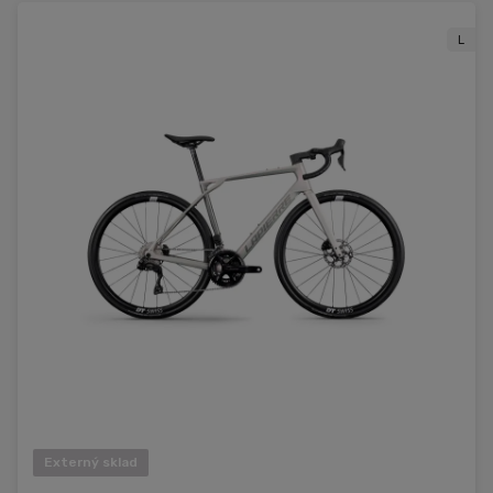
L
Externý sklad