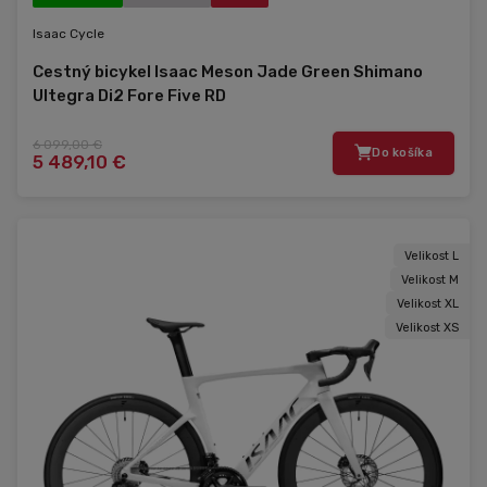
Isaac Cycle
Cestný bicykel Isaac Meson Jade Green Shimano
Ultegra Di2 Fore Five RD
6 099,00 €
Do košíka
5 489,10 €
Velikost L
Velikost M
Velikost XL
Velikost XS