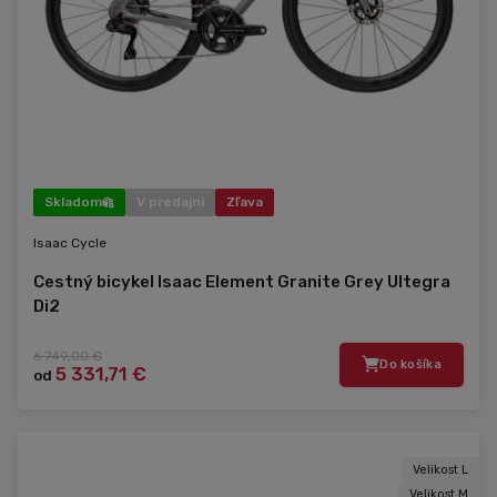
Skladom
V predajni
Zľava
Isaac Cycle
Cestný bicykel Isaac Element Granite Grey Ultegra
Di2
6 749,00 €
Do košíka
5 331,71 €
od
Velikost L
Velikost M