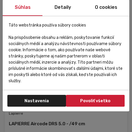
Súhlas
Detaily
O cookies
Táto webstránka používa súbory cookies
Na prispôsobenie obsahu a reklám, poskytovanie funkcií
sociálnych médií a analýzu návštevnosti používame súbory
cookie. Informácie o tom, ako používate naše webové
stránky, poskytujeme aj našim partnerom v oblasti
sociálnych médií, inzercie a analýzy. Títo partneri môžu
príslušné informácie skombinovať s ďalšími údajmi, ktoré ste
im poskytli alebo ktoré od vás získali, keď ste používali ich
služby.
Nastavenia
Povoliť všetko
Externý sklad
Lapierre
LAPIERRE Aircode DRS 5.0 - /49 cm