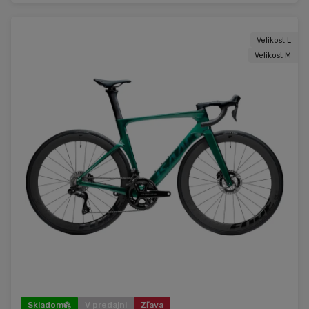
Velikost L
Velikost M
Skladom
V predajni
Zľava