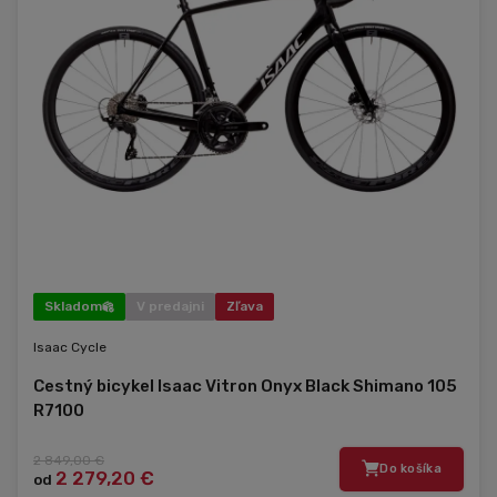
Skladom
V predajni
Zľava
Isaac Cycle
Cestný bicykel Isaac Vitron Onyx Black Shimano 105
R7100
2 849,00 €
Do košíka
2 279,20 €
od