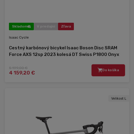
Skladom
V predajni
Zľava
Isaac Cycle
Cestný karbónový bicykel Isaac Boson Disc SRAM
Force AXS 12sp 2023 kolesá DT Swiss P1800 Onyx
Black čierna
5 199,00 €
Do košíka
4 159,20 €
Velikost L