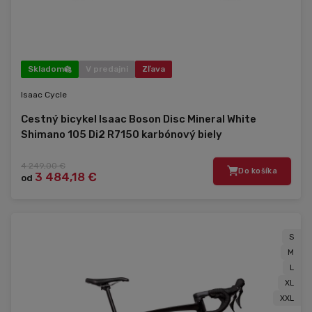
Skladom
V predajni
Zľava
Isaac Cycle
Cestný bicykel Isaac Boson Disc Mineral White
Shimano 105 Di2 R7150 karbónový biely
4 249,00 €
Do košíka
3 484,18 €
od
S
M
L
XL
XXL