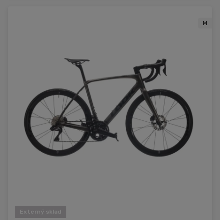
M
Externý sklad